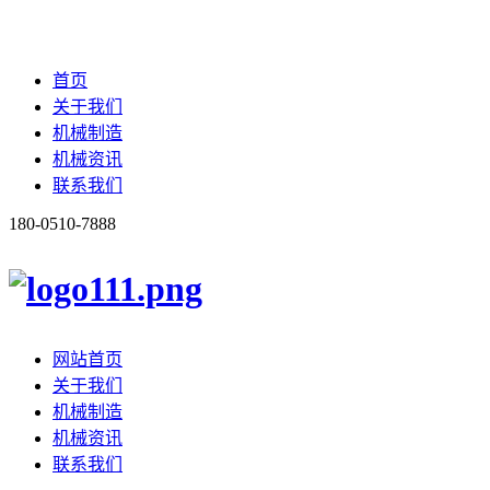
首页
关于我们
机械制造
机械资讯
联系我们
180-0510-7888
网站首页
关于我们
机械制造
机械资讯
联系我们