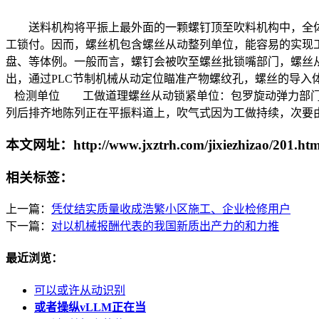
送料机构将平振上最外面的一颗螺钉顶至吹料机构中，全体
工锁付。因而，螺丝机包含螺丝从动整列单位，能容易的实现
盘、等体例。一般而言，螺钉会被吹至螺丝批锁嘴部门，螺丝
出，通过PLC节制机械从动定位瞄准产物螺纹孔，螺丝的导
检测单位 工做道理螺丝从动锁紧单位：包罗旋动弹力部门
列后排齐地陈列正在平振料道上，吹气式因为工做持续，次要
本文网址：http://www.jxztrh.com/jixiezhizao/201.htm
相关标签：
上一篇：
凭仗结实质量收成浩繁小区施工、企业检修用户
下一篇：
对以机械报酬代表的我国新质出产力的和力推
最近浏览：
可以或许从动识别
或者操纵vLLM正在当