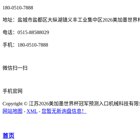
180-0510-7888
地址：盐城市盐都区大纵湖镇义丰工业集中区2026美加墨世界
电话：0515-88588029
手机：180-0510-7888
微信扫一扫
手机官网
Copyright © 江苏2026美加墨世界杯冠军预测入口机械科技
网站地图
-
XML
-
您暂无新询盘信息！
首页