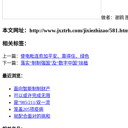
做者：谢鸥 图
本文网址：http://www.jxztrh.com/jixiezhizao/581.htm
相关标签：
上一篇：
使电毗连愈加平安、靠得住、绿色
下一篇：
落实“制制强国”及“数字中国”扶植
最近浏览：
面向智能制制财产
可以或许完成无限
是“985/211/双一流
笼盖205项疫病
就配合面对的挑和