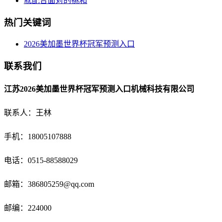
就配合面对的挑和
热门关键词
2026美加墨世界杯冠军预测入口
联系我们
江苏2026美加墨世界杯冠军预测入口机械科技有限公司
联系人：王林
手机：18005107888
电话：
0515-88588029
邮箱：
386805259@qq.com
邮编：224000