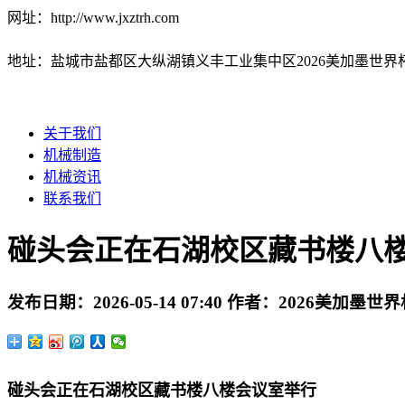
网址：http://www.jxztrh.com
地址：盐城市盐都区大纵湖镇义丰工业集中区2026美加墨世界
关于我们
机械制造
机械资讯
联系我们
碰头会正在石湖校区藏书楼八
发布日期：
2026-05-14 07:40
作者：
2026美加墨世
碰头会正在石湖校区藏书楼八楼会议室举行