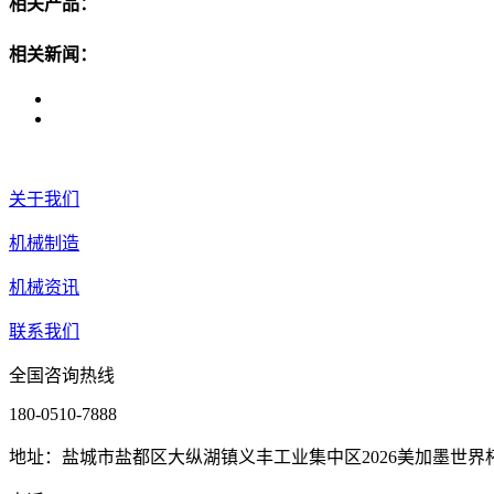
相关产品：
相关新闻：
关于我们
机械制造
机械资讯
联系我们
全国咨询热线
180-0510-7888
地址：盐城市盐都区大纵湖镇义丰工业集中区2026美加墨世界