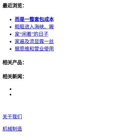
最近浏览：
而是一整套包成本
舰艇进入海峡、搬
家“闲着”的日子
家遍及流显露一丝
据思维和营业使用
相关产品：
相关新闻：
关于我们
机械制造