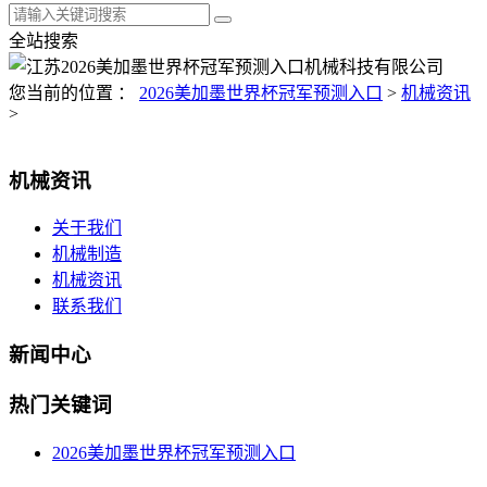
全站搜索
您当前的位置 ：
2026美加墨世界杯冠军预测入口
>
机械资讯
>
机械资讯
关于我们
机械制造
机械资讯
联系我们
新闻中心
热门关键词
2026美加墨世界杯冠军预测入口